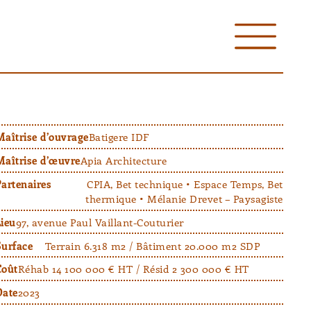
Maîtrise d’ouvrage
Batigere IDF
Maîtrise d’œuvre
Apia Architecture
Partenaires
CPIA, Bet technique • Espace Temps, Bet
thermique • Mélanie Drevet – Paysagiste
Lieu
97, avenue Paul Vaillant-Couturier
Surface
Terrain 6.318 m2 / Bâtiment 20.000 m2 SDP
Coût
Réhab 14 100 000 € HT / Résid 2 300 000 € HT
Date
2023