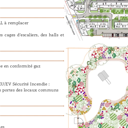
AL à remplacer
es cages d’escaliers, des halls et
se en conformité gaz
U/EV Sécurité Incendie :
des portes des locaux communs
ues