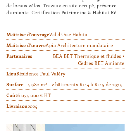
de locaux vélos. Travaux en site occupé, présence
d’amiante. Certification Patrimoine & Habitat Ré.
Maîtrise d’ouvrage
Val d’Oise Habitat
Maîtrise d’œuvre
Apia Architecture mandataire
Partenaires
BEA BET Thermique et fluides •
Cèdres BET Amiante
Lieu
Résidence Paul Valéry
2
Surface
4 980 m
– 2 bâtiments R+14 à R+15 de 1975
Coût
6 075 000 € HT
Livraison
2024